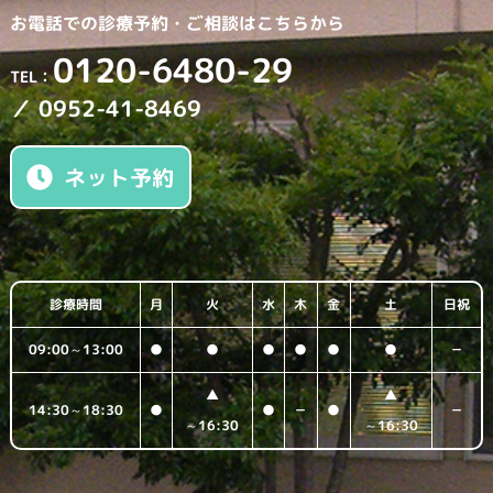
お電話での診療予約・
ご相談はこちらから
0120-6480-29
TEL：
／ 0952-41-8469
ネット予約
診療時間
月
火
水
木
金
土
日祝
09:00～13:00
●
●
●
●
●
●
－
▲
▲
14:30～18:30
●
●
－
●
－
～16:30
～16:30