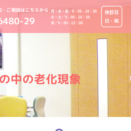
約・ご相談はこちらから
月・水・金／9：00～18：30
休診日
火・土／9：00～16：30
6480-29
日・祝
木／9：00～13：00
の中の老化現象