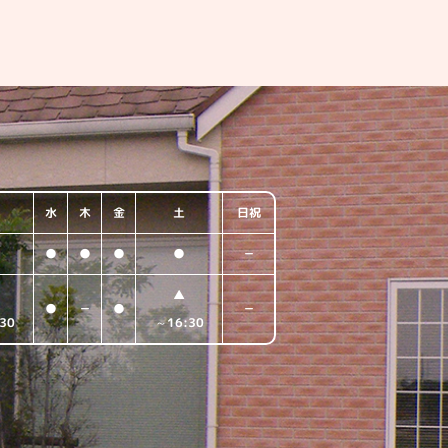
水
木
金
土
日祝
●
●
●
●
－
▲
●
－
●
－
30
～16:30