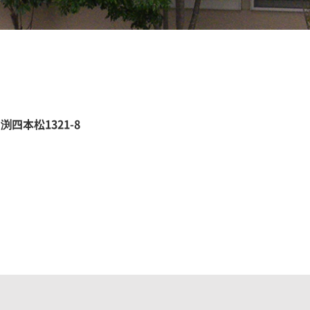
字
渕
四本松1321-8