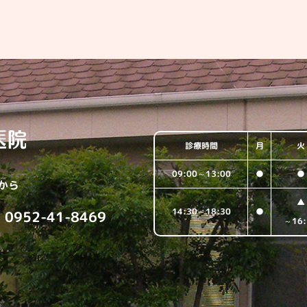
診療時間
月
火
09:00～13:00
●
●
から
▲
14:30～18:30
●
 0952-41-8469
～16: