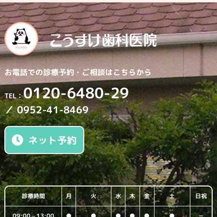
お電話での診療予約・
ご相談はこちらから
0120-6480-29
TEL：
／ 0952-41-8469
ネット予約
診療時間
月
火
水
木
金
土
日祝
09:00～13:00
●
●
●
●
●
●
－