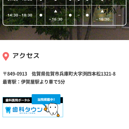
▲
▲
14:30～18:30
●
●
－
●
－
～16:30
～16:30
アクセス
〒849-0913 佐賀県佐賀市兵庫町大字
渕
四本松1321-8
最寄駅：伊賀屋駅より車で5分