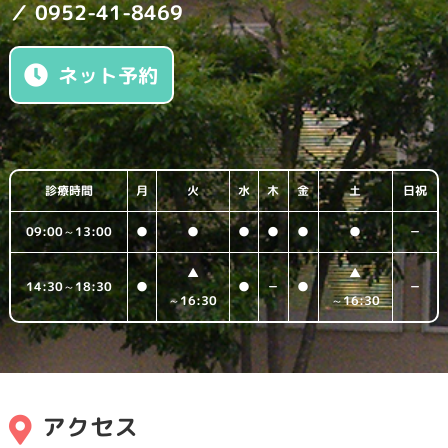
／ 0952-41-8469
ネット予約
診療時間
月
火
水
木
金
土
日祝
09:00～13:00
●
●
●
●
●
●
－
▲
▲
14:30～18:30
●
●
－
●
－
～16:30
～16:30
アクセス