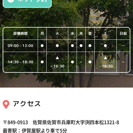
診療時間
月
火
水
木
金
土
日祝
09:00～13:00
●
●
●
●
●
●
－
▲
▲
14:30～18:30
●
●
－
●
－
～16:30
～16:30
アクセス
〒849-0913 佐賀県佐賀市兵庫町大字
渕
四本松1321-8
最寄駅：伊賀屋駅より車で5分